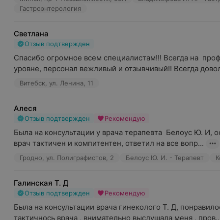
Гастроэнтерология
Светлана
Отзыв подтвержден
Спасибо огромное всем специалистам!!! Всегда на  про
уровне, персонал вежливый и отзывчивый!! Всегда довол
Витебск, ул. Ленина, 11
Алеся
Отзыв подтвержден
Рекомендую
Была на консультации у врача терапевта  Белоус Ю. И, о
врач тактичен и компитентен, ответил на все вопр...
Гродно, ул. Полиграфистов, 2
Белоус Ю. И. - Терапевт
К
Галинская Т. Д
Отзыв подтвержден
Рекомендую
Была на консультации врача гинеколого Т. Д, понравило
тактичнось врача , внимательно выслушала меня , пров..