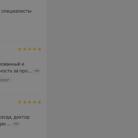
 специалисты 
ованный и 
сть за про...
колог
егда, доктор 
ю ...