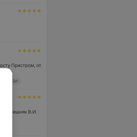
осту Пристром, от 
.
ЗД
УЗИ
ог Вишняк В.И. 
лог