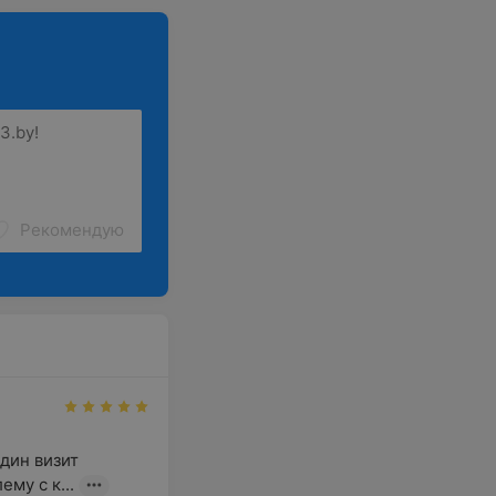
Рекомендую
ин визит 
му с к...