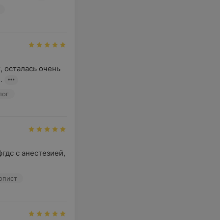
 осталась очень 
.
лог
дс с анестезией, 
копист