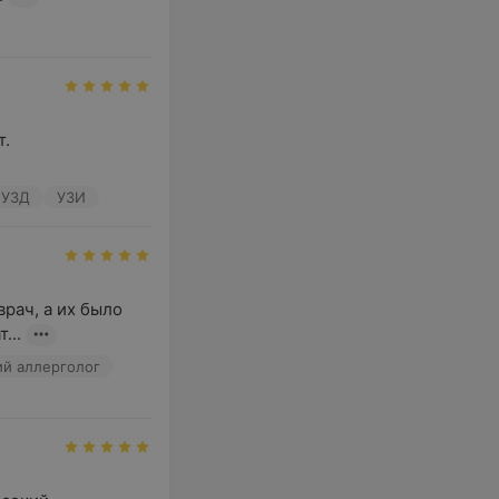
.

ч УЗД
УЗИ
ач, а их было 
...
ий аллерголог