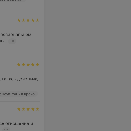
фессиональном 
ь...
сталась довольна, 
онсультация врача
сь отношение и 
.