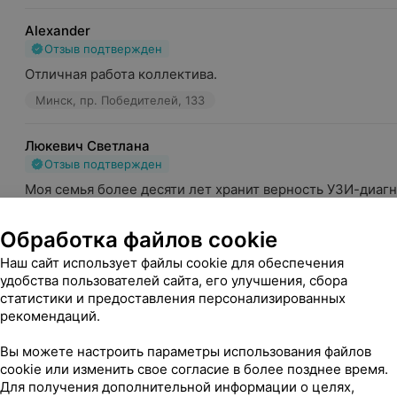
Alexander
Отзыв подтвержден
Отличная работа коллектива.
Минск, пр. Победителей, 133
Люкевич Светлана
Отзыв подтвержден
Моя семья более десяти лет хранит верность УЗИ-диагн
профессионального зрения которой не ускользают даж..
Обработка файлов cookie
Минск, пр-т Независимости, 58А
Пристром М. К. - Врач У
Наш сайт использует файлы cookie для обеспечения
удобства пользователей сайта, его улучшения, сбора
Татьяна
статистики и предоставления персонализированных
Отзыв подтвержден
рекомендаций.
Замечательный, внимательный, компетентный офтальмол
Очень довольны приемом с дочкой
Вы можете настроить параметры использования файлов
cookie или изменить свое согласие в более позднее время.
Минск, пр-т Независимости, 58А
Вишняк В. И. - Офтальмо
Для получения дополнительной информации о целях,