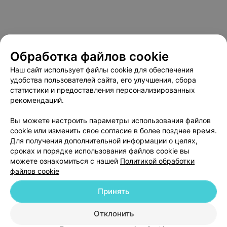
Обработка файлов cookie
Наш сайт использует файлы cookie для обеспечения
удобства пользователей сайта, его улучшения, сбора
статистики и предоставления персонализированных
рекомендаций.
О проекте
Новости проекта
Размещение рекламы
Вы можете настроить параметры использования файлов
Медицинский маркетинг
Публичный договор
cookie или изменить свое согласие в более позднее время.
Пользовательское соглашение
Способы оплаты
Для получения дополнительной информации о целях,
сроках и порядке использования файлов cookie вы
Вакансии
Партнеры
можете ознакомиться с нашей
Политикой обработки
Написать руководителю 103.by
файлов cookie
Написать в поддержку
Принять
Персональные настройки cookie
Обработка персональных данных
Отклонить