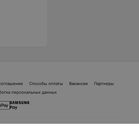
соглашение
Способы оплаты
Вакансии
Партнеры
ботка персональных данных
ом. 16 | help@103.by