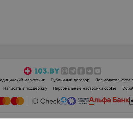
едицинский маркетинг
Публичный договор
Пользовательское 
Написать в поддержку
Персональные настройки cookie
Обра
б», УНП 191700409
| 220012, Республика Беларусь, г. Минск, улица Толбухина, 2, п