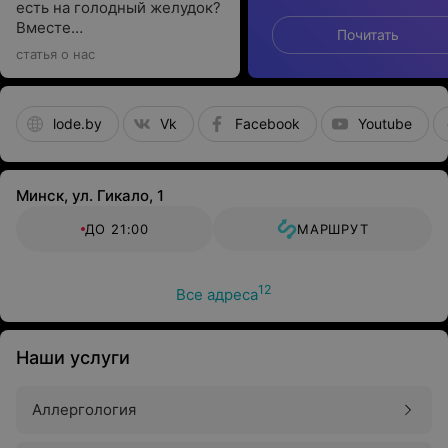
есть на голодный желудок?
Вместе
Почитать
с гастроэнтерологом
статья о нас
выбираем подходящие
варианты
lode.by
Vk
Facebook
Youtube
Минск, ул. Гикало, 1
ДО 21:00
МАРШРУТ
12
Все адреса
Наши услуги
Аллергология