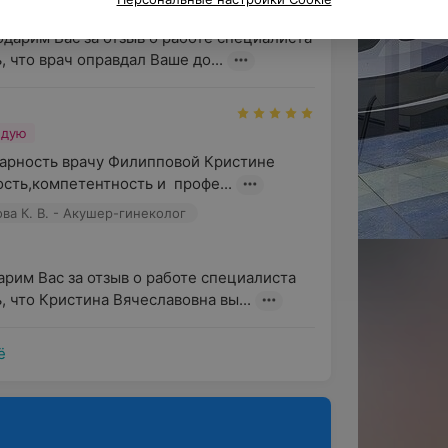
одарим Вас за отзыв о работе специалиста 
 что врач оправдал Ваше до...
ндую
арность врачу Филипповой Кристине 
сть,компетентность и  профе...
ва К. В. - Акушер-гинеколог
рим Вас за отзыв о работе специалиста 
, что Кристина Вячеславовна вы...
ё