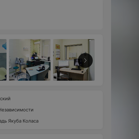
ский
Независимости
дь Якуба Коласа