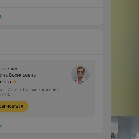
ё
заченко
ина Васильевна
отзыва
5
аж 27 лет
•
Первая категория
ач УЗД
Записаться
ё