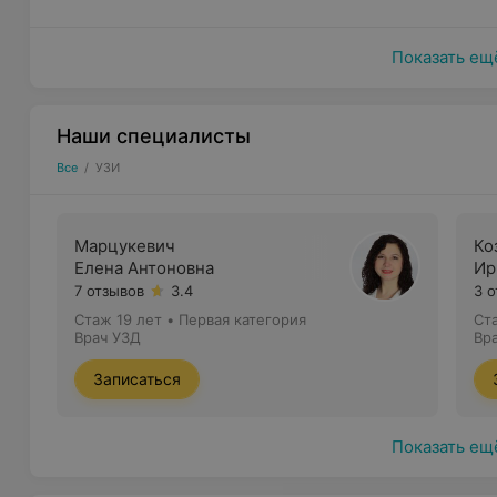
Показать ещ
Наши специалисты
Все
/
УЗИ
Марцукевич
Ко
Елена Антоновна
Ир
7 отзывов
3.4
3 
Стаж 19 лет
•
Первая категория
Ст
Врач УЗД
Вр
Записаться
Показать ещ