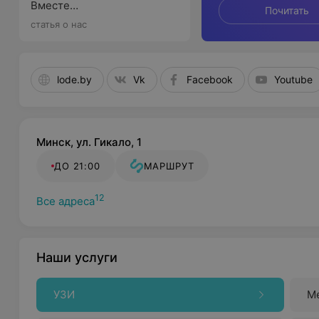
Вместе
Почитать
с гастроэнтерологом
статья о нас
выбираем подходящие
варианты
lode.by
Vk
Facebook
Youtube
Минск, ул. Гикало, 1
ДО 21:00
МАРШРУТ
12
Все адреса
Наши услуги
УЗИ
Ме