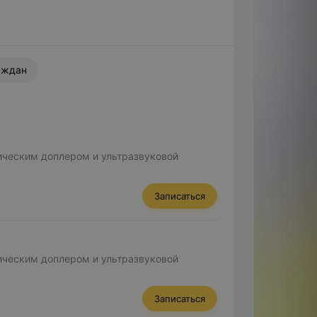
аждан
ическим доплером и ультразвуковой
Записаться
ическим доплером и ультразвуковой
Записаться