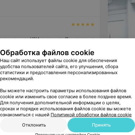
нит верность УЗИ-диагносту Пристром, от 
ой не ускользают даж...
Обработка файлов cookie
Пристром М. К. - Врач УЗД
Наш сайт использует файлы cookie для обеспечения
удобства пользователей сайта, его улучшения, сбора
статистики и предоставления персонализированных
ы, что в качестве "семейного" врача Вы 
рекомендаций.
, который всегда оставляет у ...
Вы можете настроить параметры использования файлов
cookie или изменить свое согласие в более позднее время.
Для получения дополнительной информации о целях,
сроках и порядке использования файлов cookie вы можете
ень хороший специалист.

ознакомиться с нашей
Политикой обработки файлов cookie
Отклонить
Принять
Богуславская О. В. - Врач УЗД
Персональные настройки Cookie