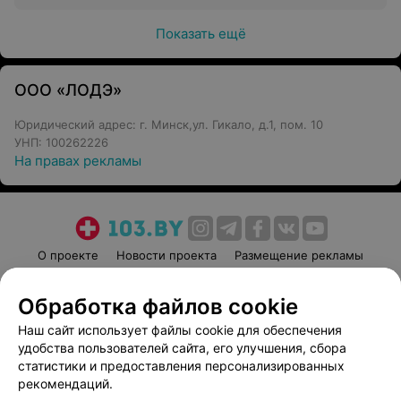
Показать ещё
ООО «ЛОДЭ»
Юридический адрес: г. Минск,ул. Гикало, д.1, пом. 10
УНП: 100262226
На правах рекламы
О проекте
Новости проекта
Размещение рекламы
Медицинский маркетинг
Публичный договор
Обработка файлов cookie
Пользовательское соглашение
Способы оплаты
Наш сайт использует файлы cookie для обеспечения
Вакансии
Партнеры
удобства пользователей сайта, его улучшения, сбора
Написать руководителю 103.by
статистики и предоставления персонализированных
Написать в поддержку
рекомендаций.