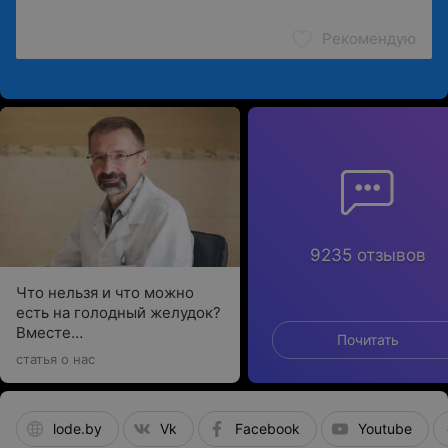
Рекомендую
9235 отзывов
Что нельзя и что можно
есть на голодный желудок?
Вместе
Почитать
с гастроэнтерологом
статья о нас
выбираем подходящие
варианты
lode.by
Vk
Facebook
Youtube