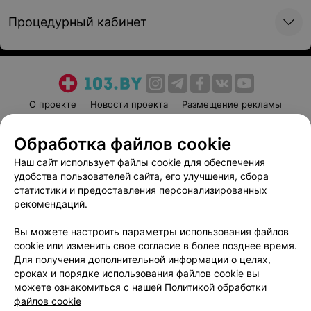
Процедурный кабинет
О проекте
Новости проекта
Размещение рекламы
Медицинский маркетинг
Публичный договор
Обработка файлов cookie
Пользовательское соглашение
Способы оплаты
Наш сайт использует файлы cookie для обеспечения
Вакансии
Партнеры
удобства пользователей сайта, его улучшения, сбора
Написать руководителю 103.by
статистики и предоставления персонализированных
Написать в поддержку
рекомендаций.
Персональные настройки cookie
Вы можете настроить параметры использования файлов
Обработка персональных данных
cookie или изменить свое согласие в более позднее время.
Для получения дополнительной информации о целях,
сроках и порядке использования файлов cookie вы
можете ознакомиться с нашей
Политикой обработки
файлов cookie