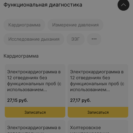
Функциональная диагностика
Кардиограмма
Измерение давления
Исследование дыхания
ЭЭГ
Кардиограмма
Электрокардиограмма в
Электрокардиограмма в
12 отведениях без
12 отведениях без
функциональных проб (с
функциональных проб (с
использованием
использованием
одноразовых гелевых
одноразовых гелевых
27,15 руб.
27,17 руб.
электродов)
электродов) (для выезда
врача на дом)
Записаться
Записаться
Электрокардиограмма в
Холтеровское