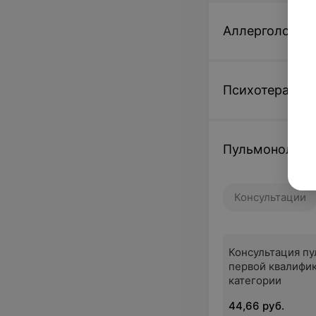
Аллергология
Психотерапия
Пульмонологи
Консультации
Консультация п
первой квалифи
категории
44,66 руб.