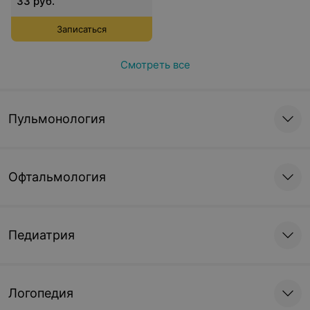
33 руб.
расстройств для детей
Записаться
Смотреть все
Пульмонология
Офтальмология
Педиатрия
Логопедия