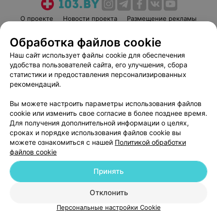
О проекте
Новости проекта
Размещение рекламы
Медицинский маркетинг
Публичный договор
Обработка файлов cookie
Пользовательское соглашение
Способы оплаты
Наш сайт использует файлы cookie для обеспечения
Вакансии
Партнеры
удобства пользователей сайта, его улучшения, сбора
Написать руководителю 103.by
статистики и предоставления персонализированных
рекомендаций.
Написать в поддержку
Персональные настройки cookie
Вы можете настроить параметры использования файлов
cookie или изменить свое согласие в более позднее время.
Обработка персональных данных
Для получения дополнительной информации о целях,
сроках и порядке использования файлов cookie вы
можете ознакомиться с нашей
Политикой обработки
файлов cookie
Принять
© 2026 ООО «Артокс Лаб», УНП 191700409
| 220012, Республика Беларусь,
г. Минск, улица Толбухина, 2, пом. 16 | help@103.by
Отклонить
Персональные настройки Cookie
Служба поддержки
+375 291212755